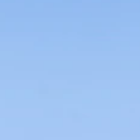
TEAM
JOBS@
KONTA
facebook
|