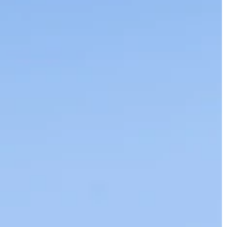
JONAS
KT
instagram
linkedin
|