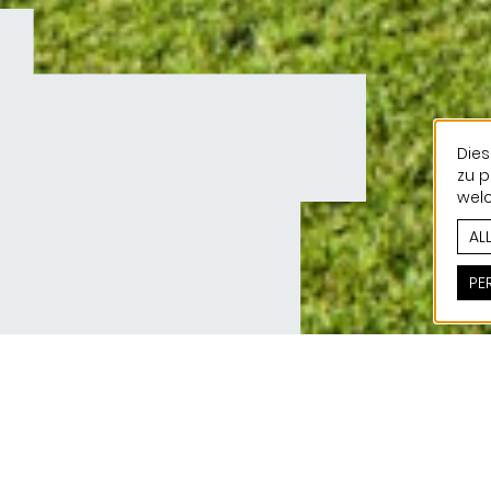
Dies
zu p
welc
AL
PE
Die alte Infrastruktur des Fußballclubs von Cl