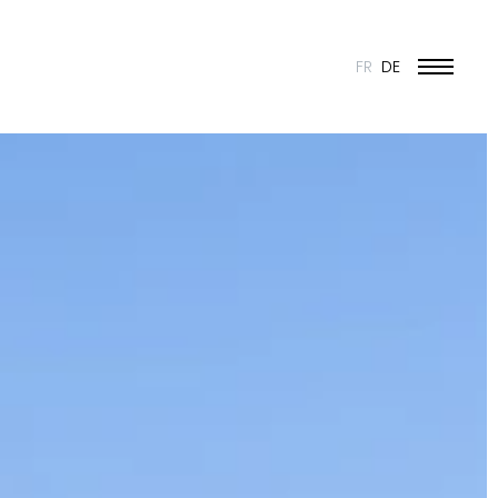
FR
DE
BILDUNG UND JUGEND
KULTUR
SPORT
UMBAU UND DENKMALSCHUTZ
INDUSTRIE UND HANDEL
WOHNEN
URBANISMUS
WETTBEWERBE
ÖFFENTLICHE BAUTEN
50 JAHRE JONAS - 50 PROJEKTE
ALLE PROJEKTE
N & VISION
ES