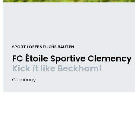
SPORT | ÖFFENTLICHE BAUTEN
FC Étoile Sportive Clemency
Kick it like Beckham!
Clemency
SITUATION