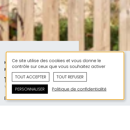
Ce site utilise des cookies et vous donne le
HABITAT | 50 ANS DE JONAS - 50
contrôle sur ceux que vous souhaitez activer
PROJETS
TOUT ACCEPTER
TOUT REFUSER
1982 | Maison unifamiliale
Von innen gedacht
PERSONNALISER
Politique de confidentialité
Ettelbruck
MAITRE D'OUVRAGE
Privé