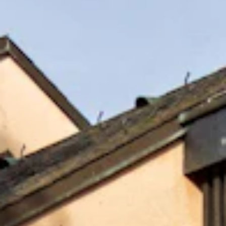
STORIES
TEAM
JOBS@JONAS
CONTACT
facebook
instagram
linkedin
|
|