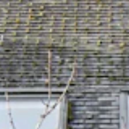
STORIES
TEAM
JOBS@JONAS
CONTACT
facebook
instagram
linkedin
|
|