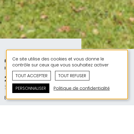
Ce site utilise des cookies et vous donne le
ÉDUCATION ET JEUNESSE | PUBLIC
contrôle sur ceux que vous souhaitez activer
| 50 ANS DE JONAS - 50 PROJETS
TOUT ACCEPTER
TOUT REFUSER
2004 | Ecole Primaire Ermsdorf
Spielen im Passivhaus
PERSONNALISER
Politique de confidentialité
Ermsdorf
SITUATION
43, rue de Gilsdorf | L-9366 Ermsdorf