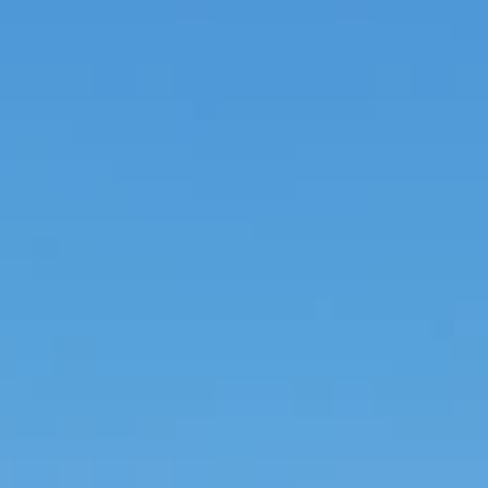
STORIES
TEAM
JOBS@JONAS
CONTACT
facebook
instagram
linkedin
|
|