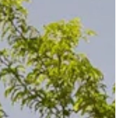
JONAS
CT
instagram
linkedin
|