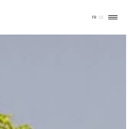
FR
DE
ÉDUCATION ET JEUNESSE
CULTURE
SPORT
PATRIMOINE ET RÉNOVATION
INDUSTRIE ET COMMERCE
HABITAT
URBANISME
CONCOURS
PUBLIC
50 ANS DE JONAS - 50 PROJETS
TOUS LES PROJETS
N & VISION
ES