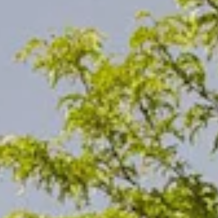
TEAM
JOBS@
CONTA
facebook
|