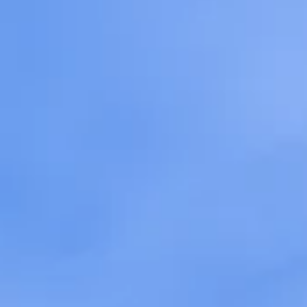
STORIES
TEAM
JOBS@JONAS
CONTACT
facebook
instagram
linkedin
|
|