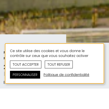
Ce site utilise des cookies et vous donne le
PUBLIC | 50 ANS DE JONAS - 50
contrôle sur ceux que vous souhaitez activer
PROJETS
TOUT ACCEPTER
TOUT REFUSER
2009 | Centre Pontalize
Lebensräume
PERSONNALISER
Politique de confidentialité
Ettelbruck
SITUATION
Avenue des Alliées | L-9012 Ettelbruck