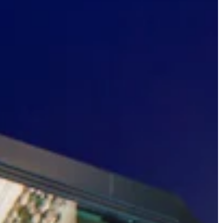
JONAS
CT
instagram
linkedin
|