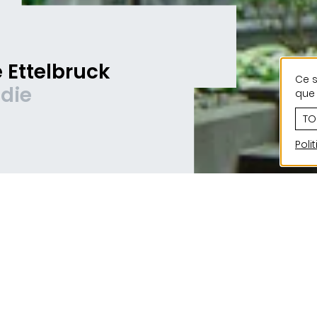
e Ettelbruck
Ce s
die
que 
TO
Poli
Depuis son inauguration officielle le 21 août 1907, 
d’Ettelbruck est devenu un lieu central de décisi
d’administration et de cérémonies publiques. Dep