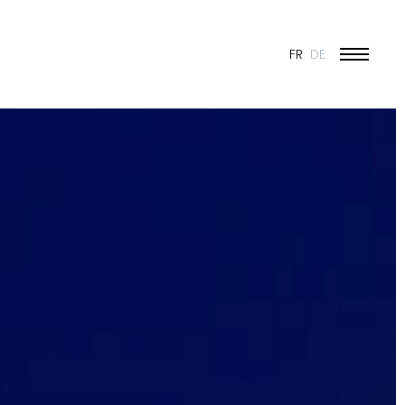
FR
DE
ÉDUCATION ET JEUNESSE
CULTURE
SPORT
PATRIMOINE ET RÉNOVATION
INDUSTRIE ET COMMERCE
HABITAT
URBANISME
CONCOURS
PUBLIC
50 ANS DE JONAS - 50 PROJETS
TOUS LES PROJETS
N & VISION
ES