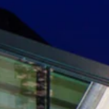
TEAM
JOBS@
CONTA
facebook
|