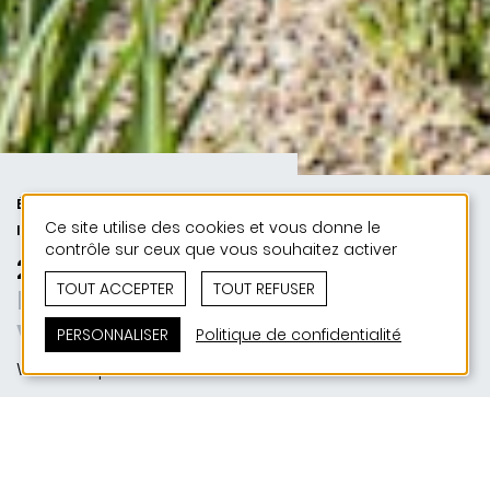
ÉDUCATION ET JEUNESSE | PUBLIC
Ce site utilise des cookies et vous donne le
| 50 ANS DE JONAS - 50 PROJETS
contrôle sur ceux que vous souhaitez activer
2015 | Hall sportif Weiswampach
TOUT ACCEPTER
TOUT REFUSER
Der vergessene Entwurf | Die
verpasste Chance
PERSONNALISER
Politique de confidentialité
Weiswampach
SITUATION
Im Ehlerich L-9010 Weiswampach