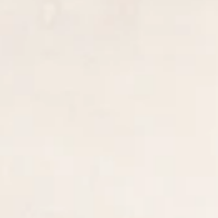
STORIES
TEAM
JOBS@JONAS
CONTACT
facebook
instagram
linkedin
|
|