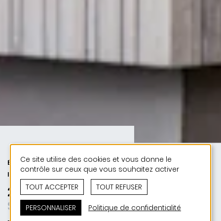
Ce site utilise des cookies et vous donne le
ÉDUCATION ET JEUNESSE | PUBLIC
contrôle sur ceux que vous souhaitez activer
| 50 ANS DE JONAS - 50 PROJETS
TOUT ACCEPTER
TOUT REFUSER
2022 | Chalet des scouts
Schafswolle statt Styropor
PERSONNALISER
Politique de confidentialité