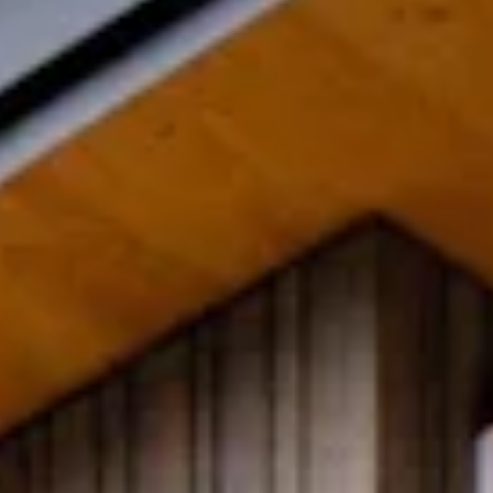
STORIES
TEAM
JOBS@JONAS
CONTACT
facebook
instagram
linkedin
|
|