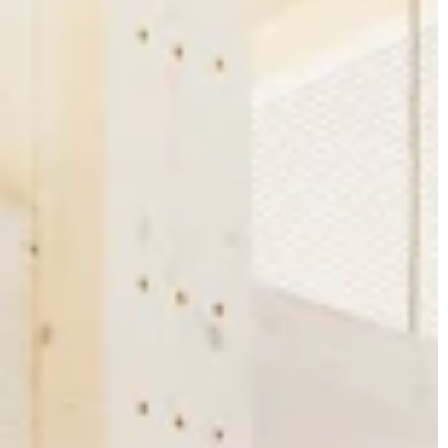
JONAS
CT
instagram
linkedin
|