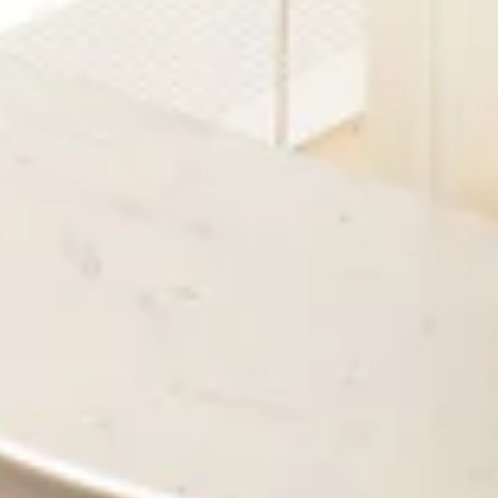
TEAM
JOBS@
CONTA
facebook
|