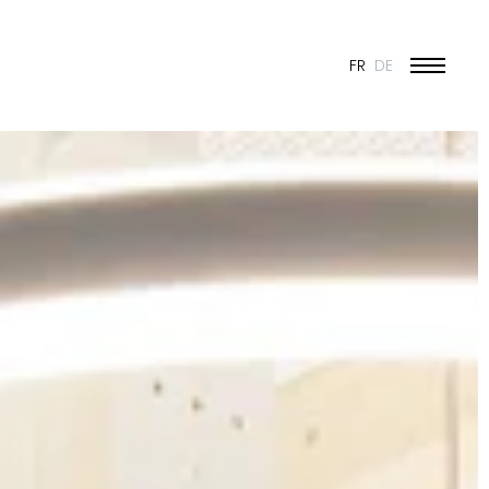
FR
DE
ÉDUCATION ET JEUNESSE
CULTURE
SPORT
PATRIMOINE ET RÉNOVATION
INDUSTRIE ET COMMERCE
HABITAT
URBANISME
CONCOURS
PUBLIC
50 ANS DE JONAS - 50 PROJETS
TOUS LES PROJETS
N & VISION
ES