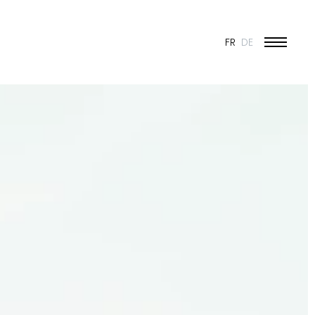
FR
DE
ÉDUCATION ET JEUNESSE
CULTURE
SPORT
PATRIMOINE ET RÉNOVATION
INDUSTRIE ET COMMERCE
HABITAT
URBANISME
CONCOURS
PUBLIC
50 ANS DE JONAS - 50 PROJETS
TOUS LES PROJETS
N & VISION
ES