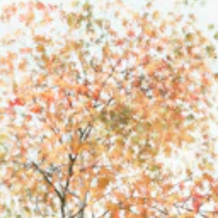
TEAM
JOBS@
CONTA
facebook
|