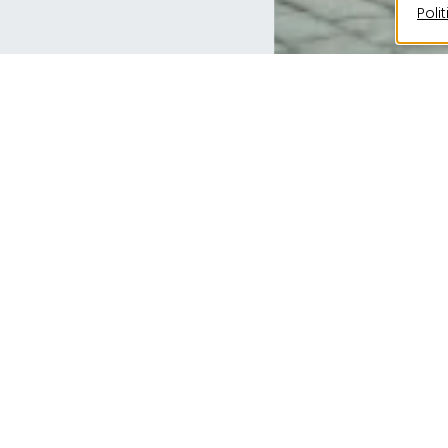
Poli
Le quartier Sauertraisch se distingue par une gr
d’habitats, pensé pour accueillir des modes de v
un mélange allant des micro-appartements et
(de petites communautés de voisinage) jusqu’
collectifs ainsi qu’aux formes plus traditionnel
individuelles ou les appartements classiques.
Un élément architectural central de Sauertraisc
cour. Les maisons en bande et les immeubles pl
s’organisent autour de cette cour, véritable 