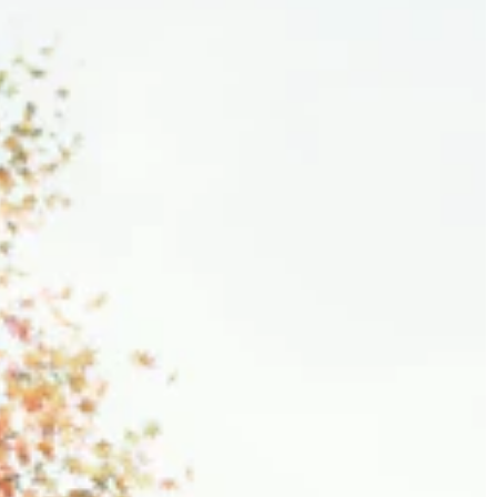
JONAS
CT
instagram
linkedin
|