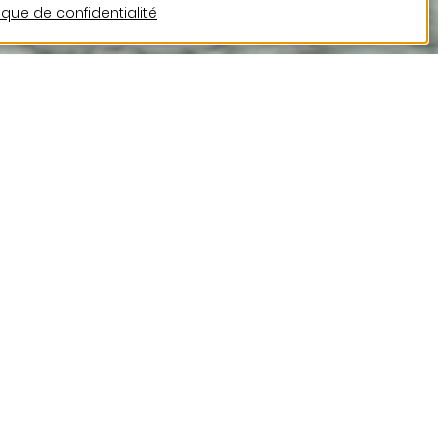
tique de confidentialité
ande diversité
ie variés. On y trouve
 logements partagés
aux aux modèles
les comme les maisons
h est la structure en
urifamiliaux
cœur communautaire du