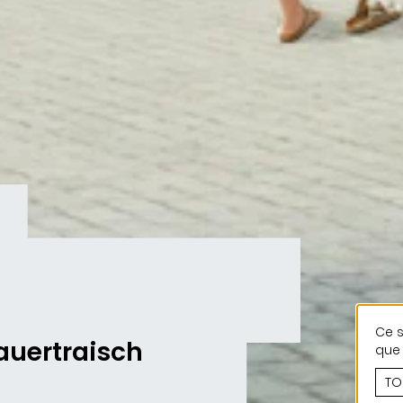
Ce s
auertraisch
que 
TO