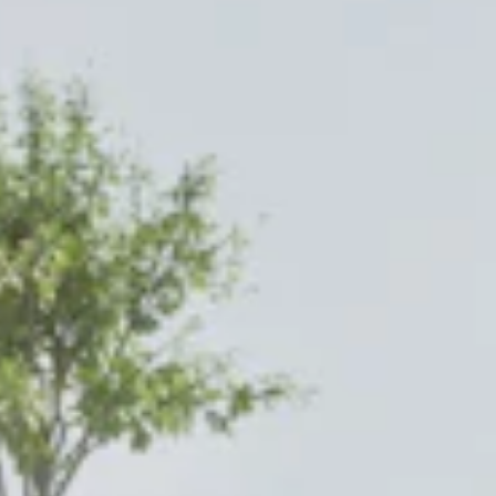
STORIES
TEAM
JOBS@JONAS
CONTACT
facebook
instagram
linkedin
|
|