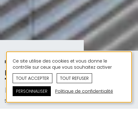
Ce site utilise des cookies et vous donne le
ÉDUCATION ET JEUNESSE
contrôle sur ceux que vous souhaitez activer
Extension Maison Relais
TOUT ACCEPTER
TOUT REFUSER
"Rousennascht"
Méi Plaz fir zesummen ze wuessen
PERSONNALISER
Politique de confidentialité
Schieren
SITUATION
10, Cité St. Blaise_L-9120 Schieren