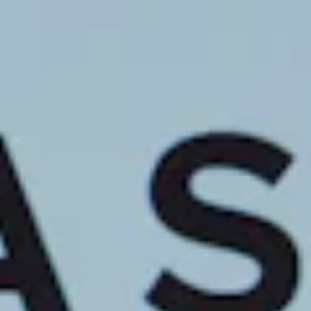
STORIES
TEAM
JOBS@JONAS
CONTACT
facebook
instagram
linkedin
|
|