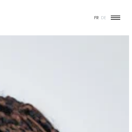
FR
DE
ÉDUCATION ET JEUNESSE
CULTURE
SPORT
PATRIMOINE ET RÉNOVATION
INDUSTRIE ET COMMERCE
HABITAT
URBANISME
CONCOURS
PUBLIC
50 ANS DE JONAS - 50 PROJETS
TOUS LES PROJETS
N & VISION
ES