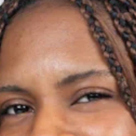
TEAM
JOBS@
CONTA
facebook
|