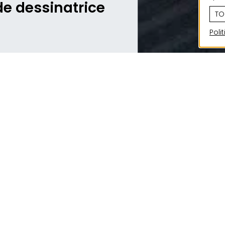
e dessinatrice
TO
Poli
Blanche a fait un stage chez JONAS Architectes 
août, elle a commencé son apprentissage de de
bâtiment. Nous lui avons posé quelques question
qu’elle a appris, et ses projets pour le futur.