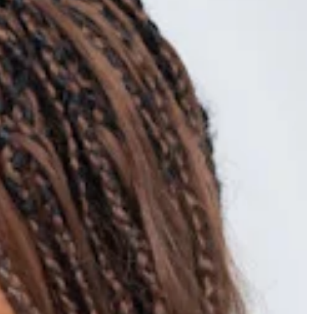
JONAS
CT
instagram
linkedin
|