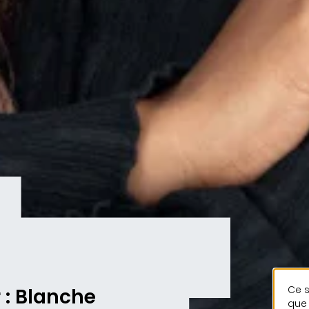
Ce s
 : Blanche
que 