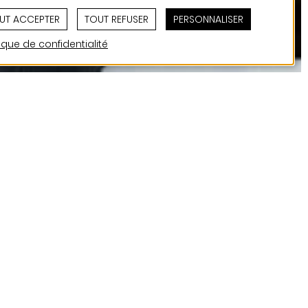
UT ACCEPTER
TOUT REFUSER
PERSONNALISER
tique de confidentialité
ces derniers mois. En
ssinatrice en
s sur ses attentes, ce