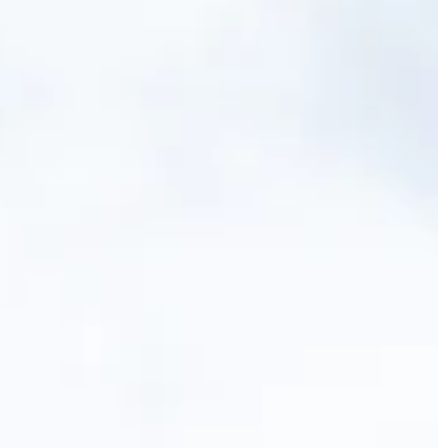
JONAS
KT
instagram
linkedin
|