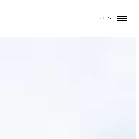
FR
DE
BILDUNG UND JUGEND
KULTUR
SPORT
UMBAU UND DENKMALSCHUTZ
INDUSTRIE UND HANDEL
WOHNEN
URBANISMUS
WETTBEWERBE
ÖFFENTLICHE BAUTEN
50 JAHRE JONAS - 50 PROJEKTE
ALLE PROJEKTE
N & VISION
ES