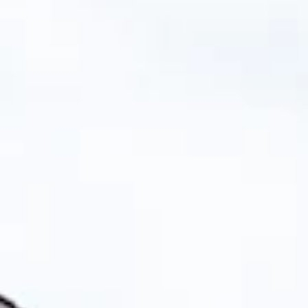
TEAM
JOBS@
KONTA
facebook
|