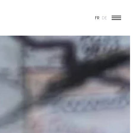
FR
DE
ÉDUCATION ET JEUNESSE
CULTURE
SPORT
PATRIMOINE ET RÉNOVATION
INDUSTRIE ET COMMERCE
HABITAT
URBANISME
CONCOURS
PUBLIC
50 ANS DE JONAS - 50 PROJETS
TOUS LES PROJETS
N & VISION
ES