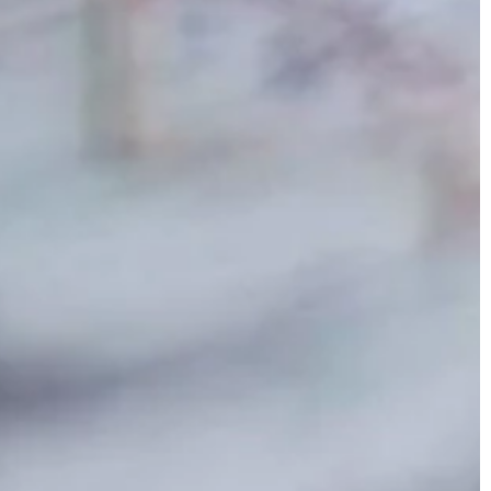
JONAS
CT
instagram
linkedin
|