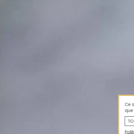
Ce s
que 
TO
Poli