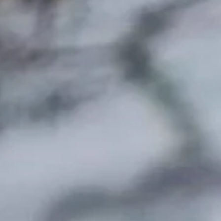
TEAM
JOBS@
CONTA
facebook
|