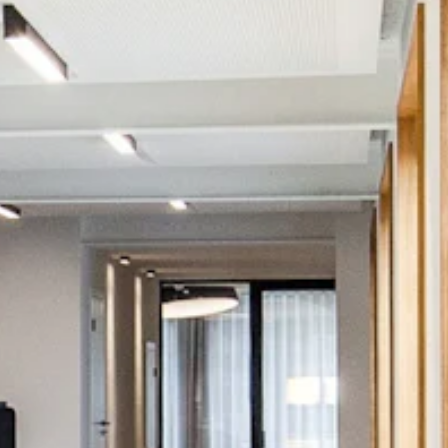
STORIES
TEAM
JOBS@JONAS
CONTACT
facebook
instagram
linkedin
|
|