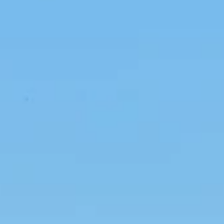
STORIES
TEAM
JOBS@JONAS
CONTACT
facebook
instagram
linkedin
|
|