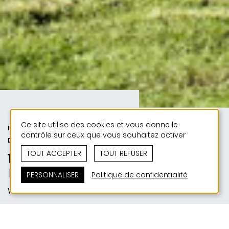
Ce site utilise des cookies et vous donne le
INDUSTRIE ET COMMERCE | 50 ANS
contrôle sur ceux que vous souhaitez activer
DE JONAS - 50 PROJETS
TOUT ACCEPTER
TOUT REFUSER
1981 | Yates Industries Wiltz
Form Foils Function
PERSONNALISER
Politique de confidentialité
Wiltz
SITUATION