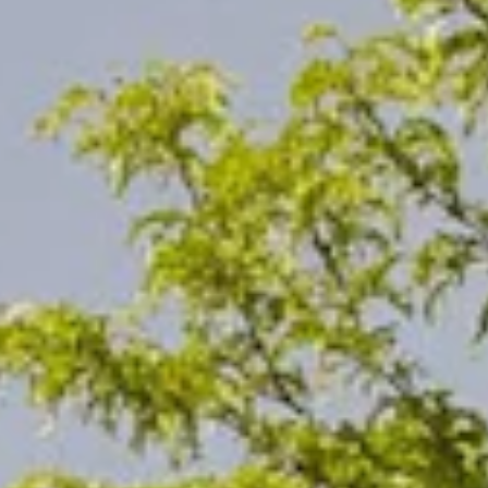
TEAM
JOBS@
CONTA
facebook
|