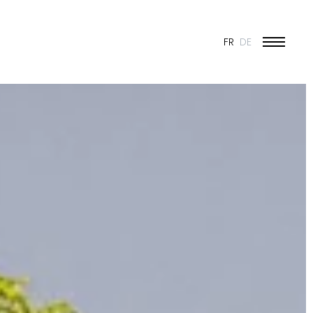
FR
DE
ÉDUCATION ET JEUNESSE
CULTURE
SPORT
PATRIMOINE ET RÉNOVATION
INDUSTRIE ET COMMERCE
HABITAT
URBANISME
CONCOURS
PUBLIC
50 ANS DE JONAS - 50 PROJETS
TOUS LES PROJETS
N & VISION
ES