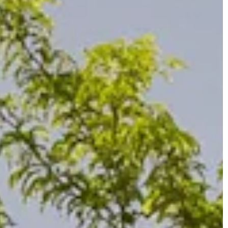
JONAS
CT
instagram
linkedin
|