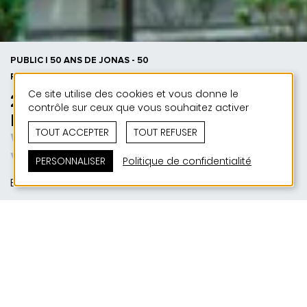
PUBLIC | 50 ANS DE JONAS - 50
PROJETS
Ce site utilise des cookies et vous donne le
2010 | Extension Hôtel de Ville
contrôle sur ceux que vous souhaitez activer
Ettelbruck
TOUT ACCEPTER
TOUT REFUSER
Wenn sich die Gegenwart in die
Vergangenheit einfügt
PERSONNALISER
Politique de confidentialité
Ettelbruck
SITUATION
Place de l'Hôtel de Ville | L-9087 Ettelbruck
MAITRE D'OUVRAGE
Administration communale de la Ville d'Ettelbruck