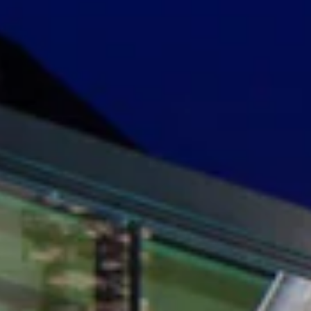
STORIES
TEAM
JOBS@JONAS
CONTACT
facebook
instagram
linkedin
|
|