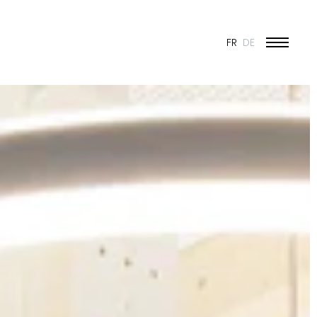
FR
DE
ÉDUCATION ET JEUNESSE
CULTURE
SPORT
PATRIMOINE ET RÉNOVATION
INDUSTRIE ET COMMERCE
HABITAT
URBANISME
CONCOURS
PUBLIC
50 ANS DE JONAS - 50 PROJETS
TOUS LES PROJETS
N & VISION
ES