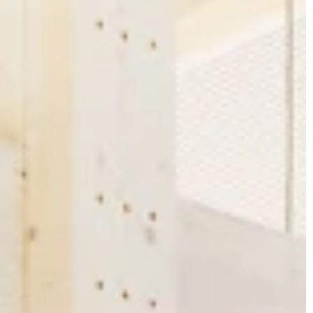
JONAS
CT
instagram
linkedin
|