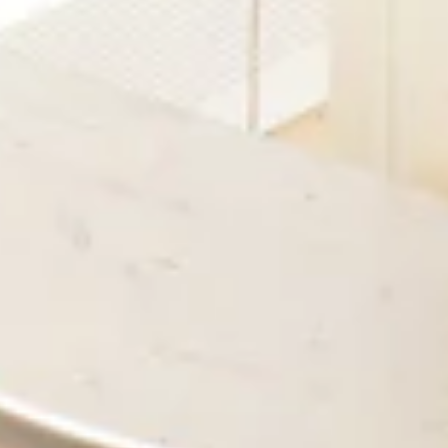
TEAM
JOBS@
CONTA
facebook
|