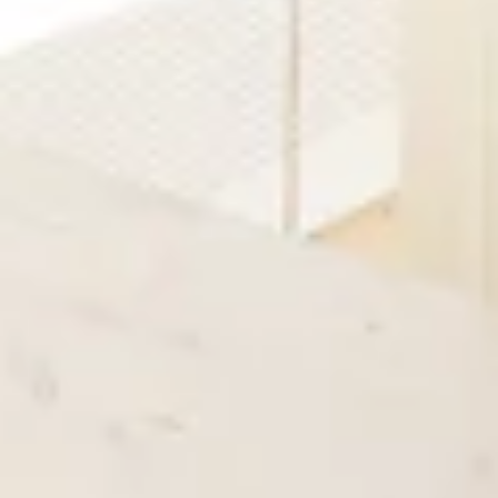
STORIES
TEAM
JOBS@JONAS
CONTACT
facebook
instagram
linkedin
|
|