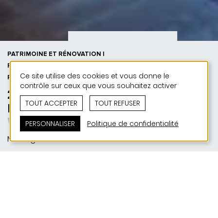
PATRIMOINE ET RÉNOVATION |
PUBLIC | 50 ANS DE JONAS - 50
Ce site utilise des cookies et vous donne le
PROJETS
contrôle sur ceux que vous souhaitez activer
2022 | Maison communale de
TOUT ACCEPTER
TOUT REFUSER
Mertzig
Wäisst Haus
PERSONNALISER
Politique de confidentialité
Mertzig
SITUATION
22, rue Principale | L-9168 Mertzig
MAITRE D'OUVRAGE