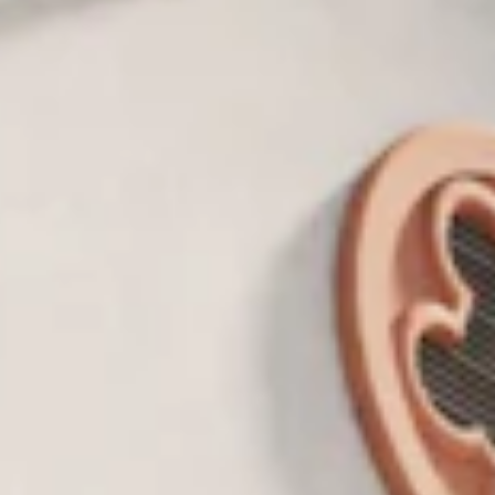
TEAM
JOBS@
CONTA
facebook
|