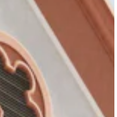
JONAS
CT
instagram
linkedin
|