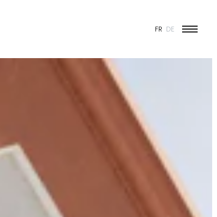
FR
DE
ÉDUCATION ET JEUNESSE
CULTURE
SPORT
PATRIMOINE ET RÉNOVATION
INDUSTRIE ET COMMERCE
HABITAT
URBANISME
CONCOURS
PUBLIC
50 ANS DE JONAS - 50 PROJETS
TOUS LES PROJETS
N & VISION
ES