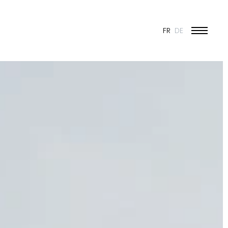
FR
DE
ÉDUCATION ET JEUNESSE
CULTURE
SPORT
PATRIMOINE ET RÉNOVATION
INDUSTRIE ET COMMERCE
HABITAT
URBANISME
CONCOURS
PUBLIC
50 ANS DE JONAS - 50 PROJETS
TOUS LES PROJETS
N & VISION
ES