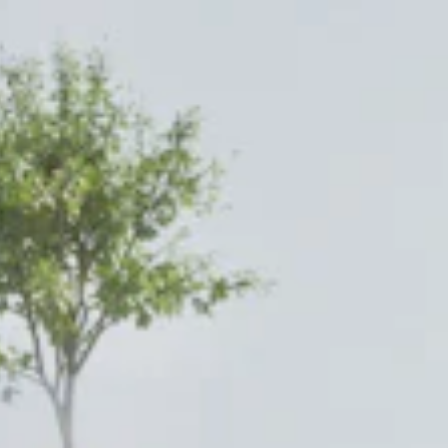
TEAM
JOBS@
CONTA
facebook
|