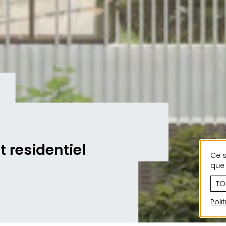
t residentiel
Ce s
que 
TO
Poli