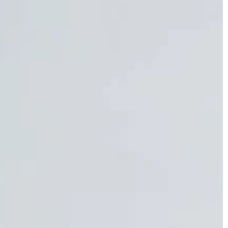
JONAS
CT
instagram
linkedin
|