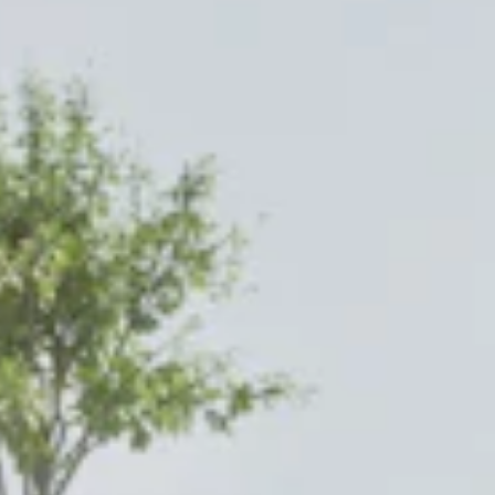
STORIES
TEAM
JOBS@JONAS
CONTACT
facebook
instagram
linkedin
|
|