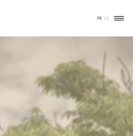
FR
DE
ÉDUCATION ET JEUNESSE
CULTURE
SPORT
PATRIMOINE ET RÉNOVATION
INDUSTRIE ET COMMERCE
HABITAT
URBANISME
CONCOURS
PUBLIC
50 ANS DE JONAS - 50 PROJETS
TOUS LES PROJETS
N & VISION
ES