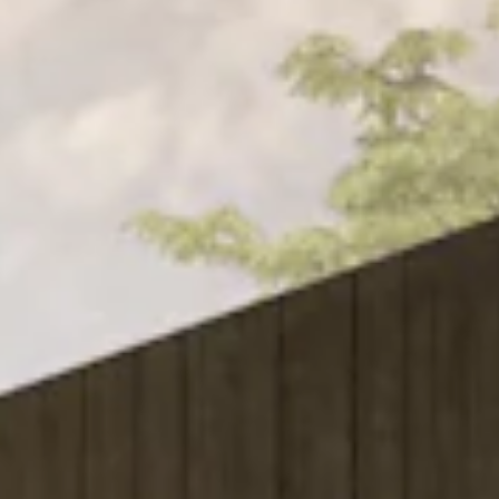
TEAM
JOBS@
CONTA
facebook
|