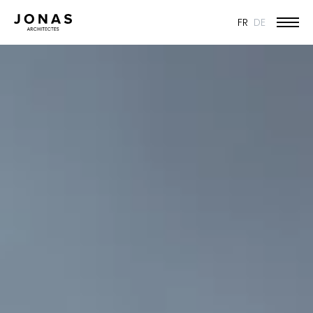
FR
DE
skip_to_content
WORK
ÉDUCATION ET JEUNESSE
CULTURE
SPORT
PATRIMOINE ET RÉNOVATION
INDUSTRIE ET COMMERCE
HABITAT
URBANISME
CONCOURS
PUBLIC
50 ANS DE JONAS - 50 PROJETS
TOUS LES PROJETS
MISSION & VISION