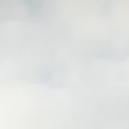
TEAM
JOBS@
CONTA
facebook
|