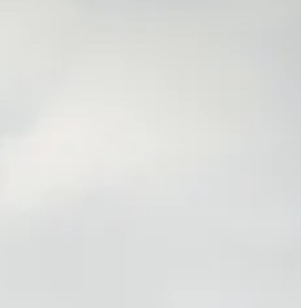
JONAS
CT
instagram
linkedin
|