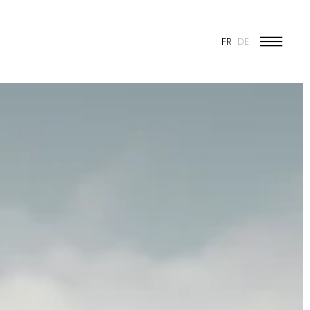
FR
DE
ÉDUCATION ET JEUNESSE
CULTURE
SPORT
PATRIMOINE ET RÉNOVATION
INDUSTRIE ET COMMERCE
HABITAT
URBANISME
CONCOURS
PUBLIC
50 ANS DE JONAS - 50 PROJETS
TOUS LES PROJETS
N & VISION
ES