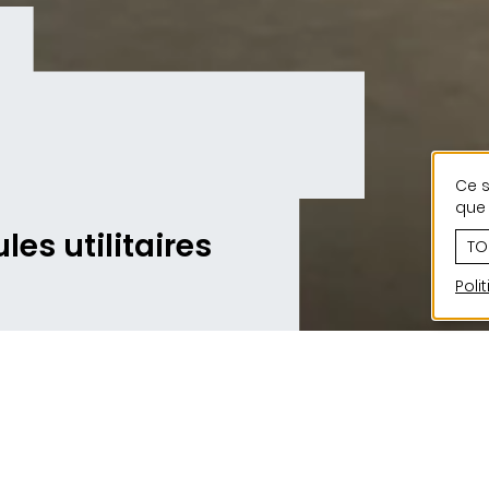
Ce s
que 
es utilitaires
TO
Poli
L'atelier existant pour véhicules utilitaires MERBA