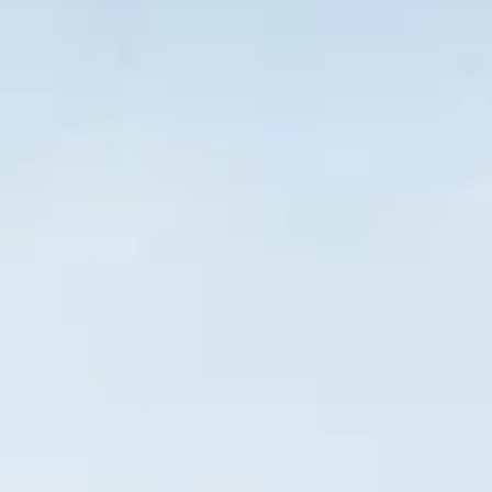
STORIES
TEAM
JOBS@JONAS
CONTACT
facebook
instagram
linkedin
|
|