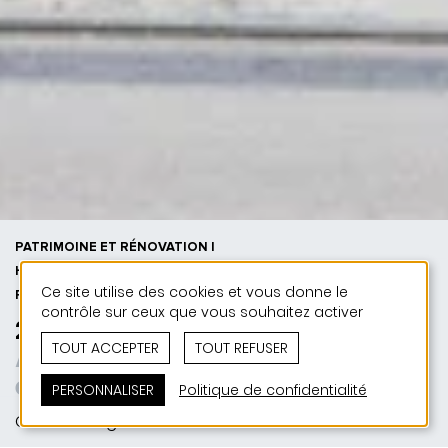
PATRIMOINE ET RÉNOVATION |
HABITAT | 50 ANS DE JONAS - 50
Ce site utilise des cookies et vous donne le
PROJETS
contrôle sur ceux que vous souhaitez activer
2018 | Nelsons Haff
TOUT ACCEPTER
TOUT REFUSER
Aus dem Dornröschenschlaf
erwacht
PERSONNALISER
Politique de confidentialité
Colmar-Berg