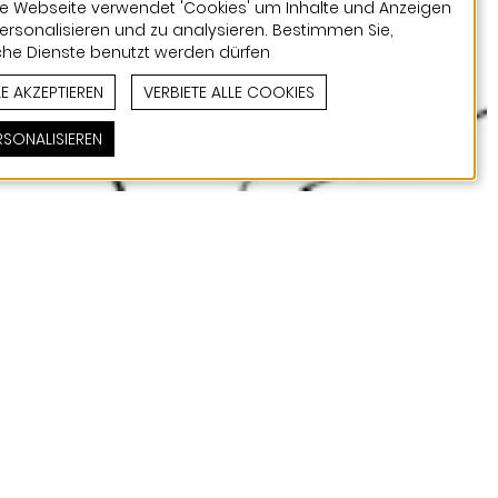
e Webseite verwendet 'Cookies' um Inhalte und Anzeigen
ersonalisieren und zu analysieren. Bestimmen Sie,
he Dienste benutzt werden dürfen
LE AKZEPTIEREN
VERBIETE ALLE COOKIES
RSONALISIEREN
 ersten Projekten, für
lan und die Euphorie aus
 verbunden mit der
elt ein wenig
man nicht selten einen
ht Architektur weniger