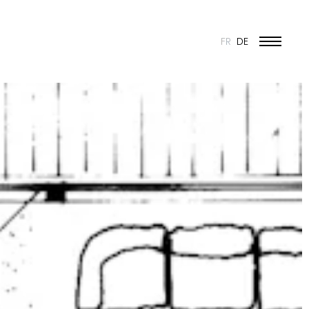
FR
DE
BILDUNG UND JUGEND
KULTUR
SPORT
UMBAU UND DENKMALSCHUTZ
INDUSTRIE UND HANDEL
WOHNEN
URBANISMUS
WETTBEWERBE
ÖFFENTLICHE BAUTEN
50 JAHRE JONAS - 50 PROJEKTE
ALLE PROJEKTE
N & VISION
ES