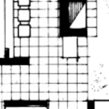
TEAM
JOBS@
KONTA
facebook
|