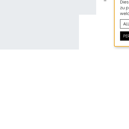
Dies
zu p
welc
AL
PE
Dieses Wohnhaus aus dem Jahr 1976 zählt zu den
die Henri Jonas verantwortlich zeichnete. Der E
der Studienzeit waren noch deutlich spürbar –
Überzeugung, zumindest die architektonische W
verändern zu können. Als junger Entwerfer hat 
weiteren Blick, denkt internationaler und verste