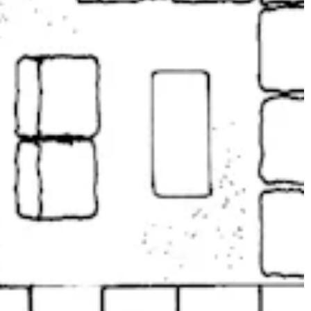
JONAS
KT
instagram
linkedin
|