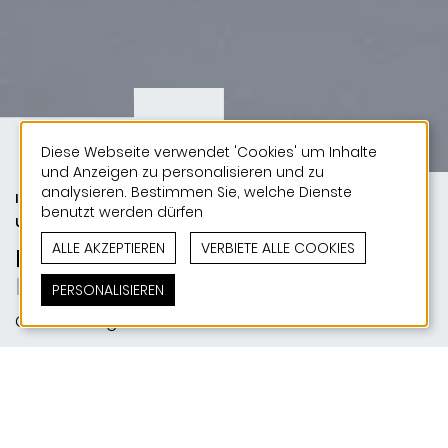
Diese Webseite verwendet 'Cookies' um Inhalte
und Anzeigen zu personalisieren und zu
analysieren. Bestimmen Sie, welche Dienste
INDUSTRIE UND HANDEL |
benutzt werden dürfen
URBANISMUS
ALLE AKZEPTIEREN
VERBIETE ALLE COOKIES
De Verband
D'Natur ass eis Kultur
PERSONALISIEREN
Colmar-Berg