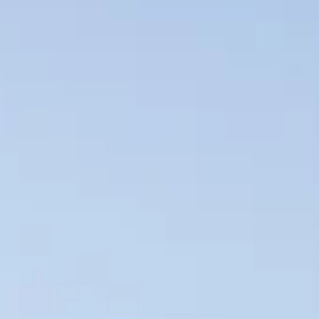
STORIES
TEAM
JOBS@JONAS
KONTAKT
facebook
instagram
linkedin
|
|