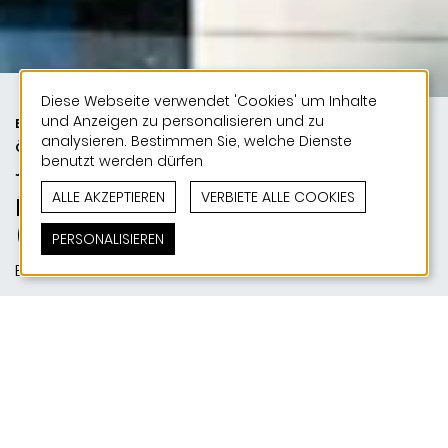
Diese Webseite verwendet 'Cookies' um Inhalte
und Anzeigen zu personalisieren und zu
BILDUNG UND JUGEND |
analysieren. Bestimmen Sie, welche Dienste
ÖFFENTLICHE BAUTEN | 50 JAHRE
benutzt werden dürfen
JONAS - 50 PROJEKTE
ALLE AKZEPTIEREN
VERBIETE ALLE COOKIES
École Privée Sainte-Anne
(Gebäude G)
PERSONALISIEREN
Ettelbruck