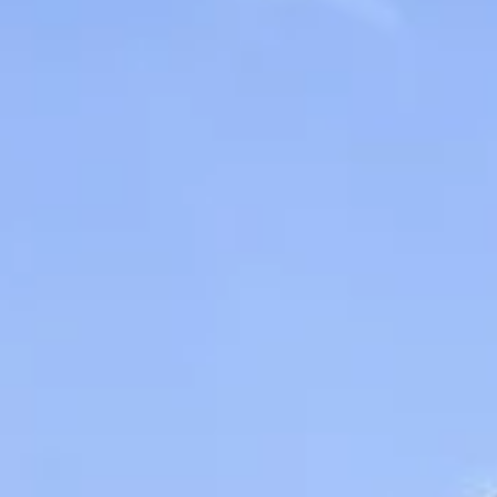
STORIES
TEAM
JOBS@JONAS
KONTAKT
facebook
instagram
linkedin
|
|