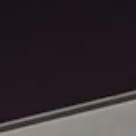
STORIES
TEAM
JOBS@JONAS
KONTAKT
facebook
instagram
linkedin
|
|