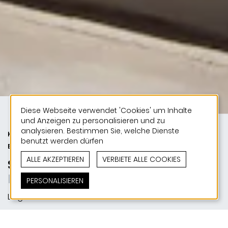
Diese Webseite verwendet 'Cookies' um Inhalte
und Anzeigen zu personalisieren und zu
analysieren. Bestimmen Sie, welche Dienste
KULTUR | SPORT | ÖFFENTLICHE
benutzt werden dürfen
BAUTEN
ALLE AKZEPTIEREN
VERBIETE ALLE COOKIES
Sport- und Kulturzentrum
Kleiner Ball - großer Sport!
PERSONALISIEREN
Linger