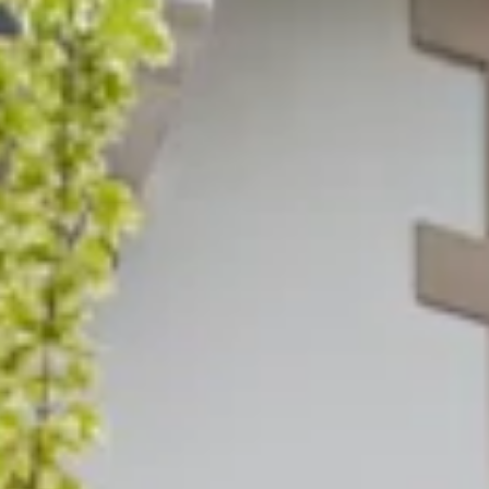
TEAM
JOBS@
KONTA
facebook
|