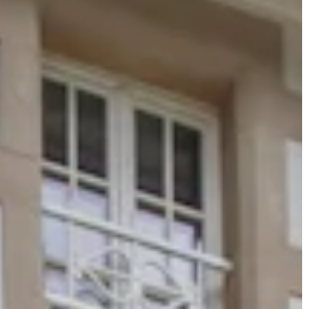
JONAS
KT
instagram
linkedin
|