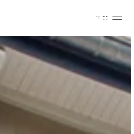
FR
DE
BILDUNG UND JUGEND
KULTUR
SPORT
UMBAU UND DENKMALSCHUTZ
INDUSTRIE UND HANDEL
WOHNEN
URBANISMUS
WETTBEWERBE
ÖFFENTLICHE BAUTEN
50 JAHRE JONAS - 50 PROJEKTE
ALLE PROJEKTE
N & VISION
ES