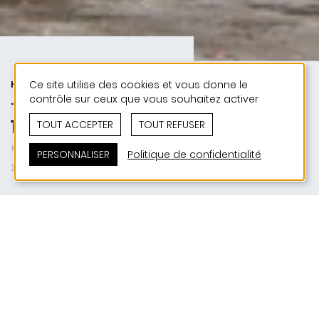
Ce site utilise des cookies et vous donne le
HABITAT | URBANISME | 50 ANS DE
contrôle sur ceux que vous souhaitez activer
JONAS - 50 PROJETS
1987-2005-2018 | Les résidences
TOUT ACCEPTER
TOUT REFUSER
« A Stackels », « Porte de Schieren
PERSONNALISER
Politique de confidentialité
», « Blau »
SITUATION
L-9024 Ettelbruck, L-8009 Strassen, L-9125
Schieren
MAITRE D'OUVRAGE
privé