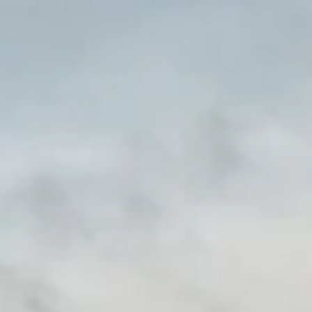
STORIES
TEAM
JOBS@JONAS
CONTACT
facebook
instagram
linkedin
|
|