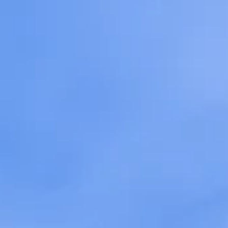
STORIES
TEAM
JOBS@JONAS
CONTACT
facebook
instagram
linkedin
|
|