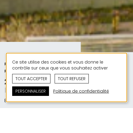
Ce site utilise des cookies et vous donne le
PUBLIC | 50 ANS DE JONAS - 50
contrôle sur ceux que vous souhaitez activer
PROJETS
TOUT ACCEPTER
TOUT REFUSER
2009 | Centre Pontalize
Lebensräume
PERSONNALISER
Politique de confidentialité
Ettelbruck
SITUATION
Avenue des Alliées | L-9012 Ettelbruck