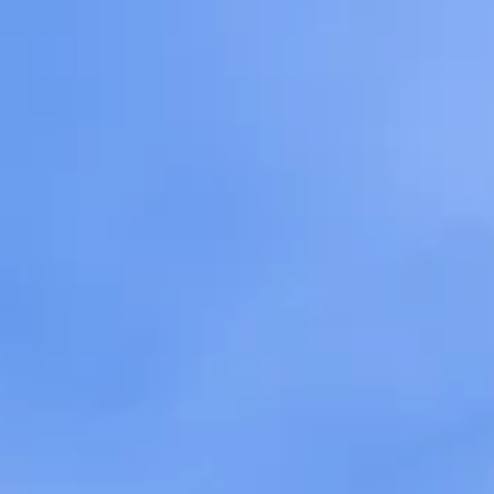
STORIES
TEAM
JOBS@JONAS
CONTACT
facebook
instagram
linkedin
|
|