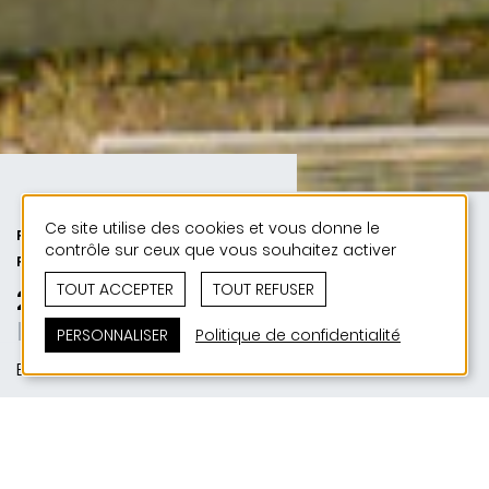
Ce site utilise des cookies et vous donne le
PUBLIC | 50 ANS DE JONAS - 50
contrôle sur ceux que vous souhaitez activer
PROJETS
TOUT ACCEPTER
TOUT REFUSER
2009 | Centre Pontalize
Lebensräume
PERSONNALISER
Politique de confidentialité
Ettelbruck
SITUATION
Avenue des Alliées | L-9012 Ettelbruck