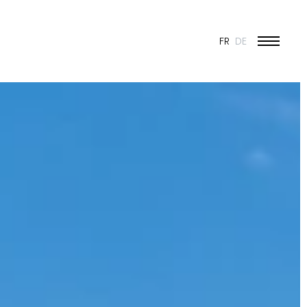
FR
DE
ÉDUCATION ET JEUNESSE
CULTURE
SPORT
PATRIMOINE ET RÉNOVATION
INDUSTRIE ET COMMERCE
HABITAT
URBANISME
CONCOURS
PUBLIC
50 ANS DE JONAS - 50 PROJETS
TOUS LES PROJETS
N & VISION
ES