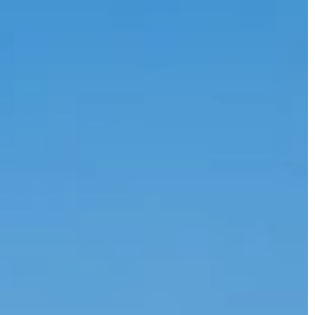
JONAS
CT
instagram
linkedin
|