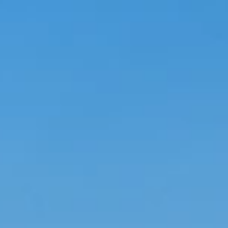
TEAM
JOBS@
CONTA
facebook
|