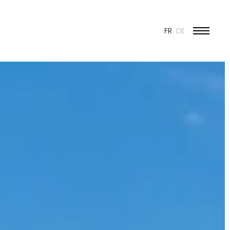
FR
DE
ÉDUCATION ET JEUNESSE
CULTURE
SPORT
PATRIMOINE ET RÉNOVATION
INDUSTRIE ET COMMERCE
HABITAT
URBANISME
CONCOURS
PUBLIC
50 ANS DE JONAS - 50 PROJETS
TOUS LES PROJETS
N & VISION
ES