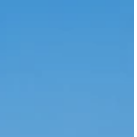
JONAS
CT
instagram
linkedin
|