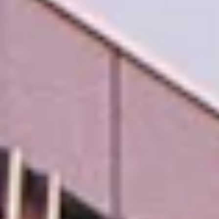
STORIES
TEAM
JOBS@JONAS
CONTACT
facebook
instagram
linkedin
|
|