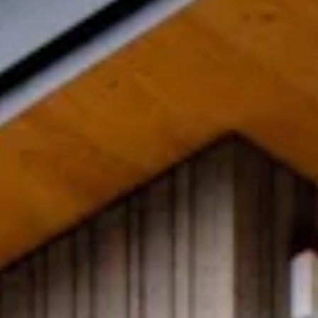
TEAM
JOBS@
CONTA
facebook
|