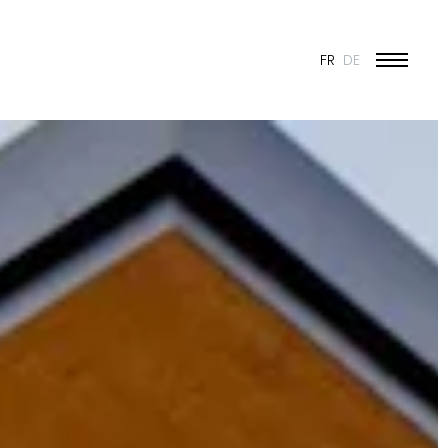
FR
DE
ÉDUCATION ET JEUNESSE
CULTURE
SPORT
PATRIMOINE ET RÉNOVATION
INDUSTRIE ET COMMERCE
HABITAT
URBANISME
CONCOURS
PUBLIC
50 ANS DE JONAS - 50 PROJETS
TOUS LES PROJETS
N & VISION
ES