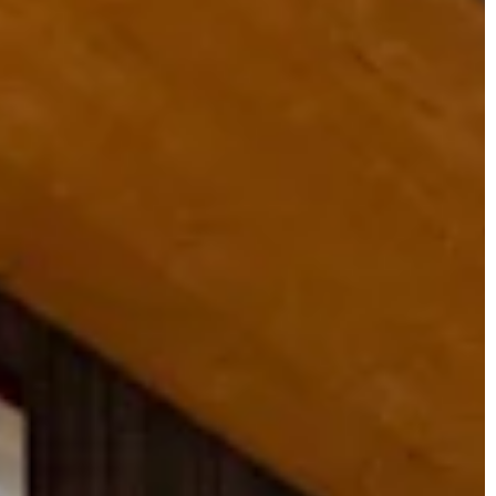
JONAS
CT
instagram
linkedin
|