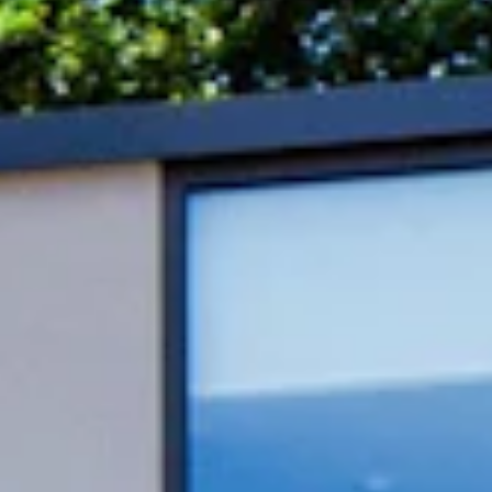
STORIES
TEAM
JOBS@JONAS
CONTACT
facebook
instagram
linkedin
|
|