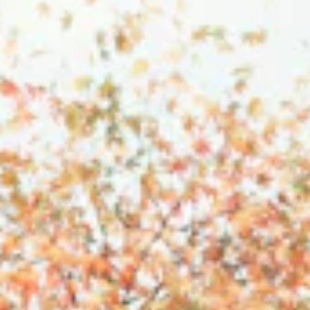
STORIES
TEAM
JOBS@JONAS
CONTACT
facebook
instagram
linkedin
|
|