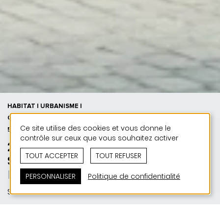
HABITAT | URBANISME |
CONCOURS | 50 ANS DE JONAS -
Ce site utilise des cookies et vous donne le
50 PROJETS
contrôle sur ceux que vous souhaitez activer
2025 | Concours - Quartier
TOUT ACCEPTER
TOUT REFUSER
Sauertraisch
Built for community
PERSONNALISER
Politique de confidentialité
Steinfort