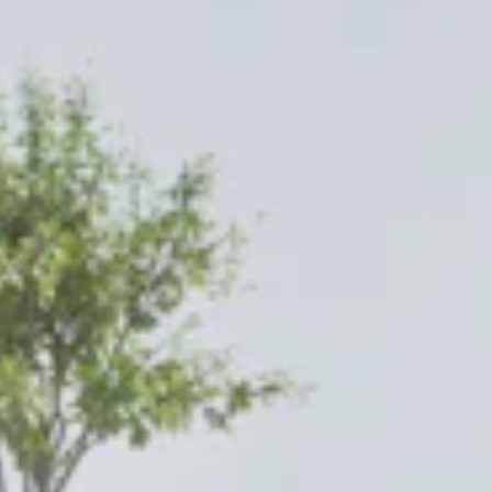
STORIES
TEAM
JOBS@JONAS
CONTACT
facebook
instagram
linkedin
|
|