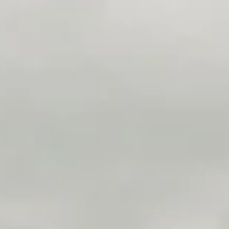
STORIES
TEAM
JOBS@JONAS
CONTACT
facebook
instagram
linkedin
|
|