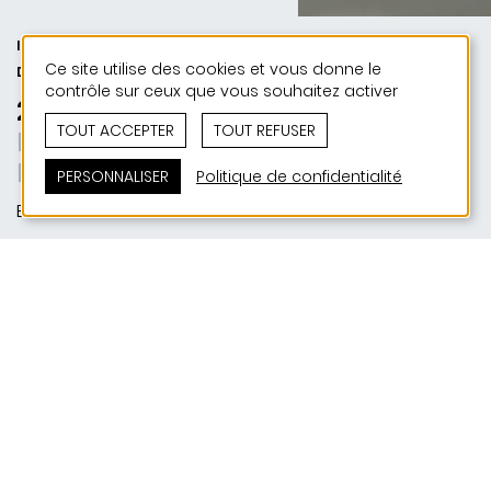
INDUSTRIE ET COMMERCE | 50 ANS
Ce site utilise des cookies et vous donne le
DE JONAS - 50 PROJETS
contrôle sur ceux que vous souhaitez activer
2026 | Rollingertec Roost
TOUT ACCEPTER
TOUT REFUSER
Echtes Handwerk. Echtes Holz.
Echte Werte.
PERSONNALISER
Politique de confidentialité
Bissen
SITUATION
Am Seif | L-7759 Bissen
MAITRE D'OUVRAGE
Rollingertec S.A.
RÉALISATION
2026