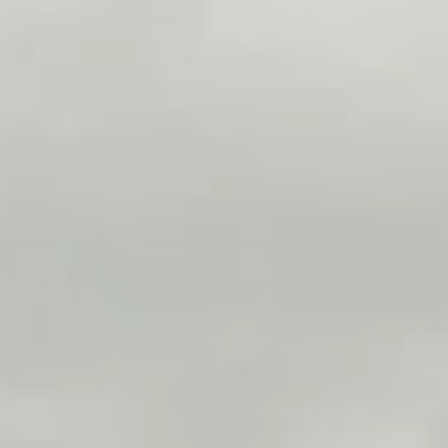
STORIES
TEAM
JOBS@JONAS
CONTACT
facebook
instagram
linkedin
|
|