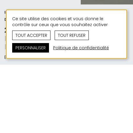
INDUSTRIE ET COMMERCE | 50 ANS
Ce site utilise des cookies et vous donne le
DE JONAS - 50 PROJETS
contrôle sur ceux que vous souhaitez activer
2026 | Rollingertec Roost
TOUT ACCEPTER
TOUT REFUSER
Echtes Handwerk. Echtes Holz.
Echte Werte.
PERSONNALISER
Politique de confidentialité
Bissen
SITUATION
Am Seif | L-7759 Bissen
MAITRE D'OUVRAGE
Rollingertec S.A.
RÉALISATION
2026