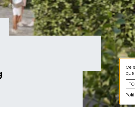
Ce s
g
que 
TO
Poli