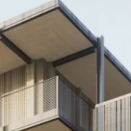
TEAM
JOBS@
CONTA
facebook
|