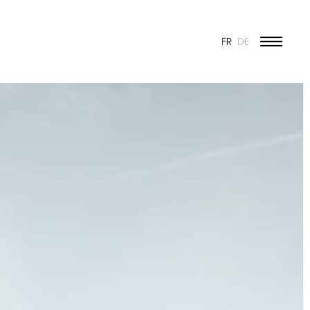
FR
DE
ÉDUCATION ET JEUNESSE
CULTURE
SPORT
PATRIMOINE ET RÉNOVATION
INDUSTRIE ET COMMERCE
HABITAT
URBANISME
CONCOURS
PUBLIC
50 ANS DE JONAS - 50 PROJETS
TOUS LES PROJETS
N & VISION
ES