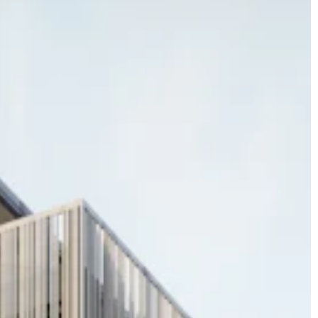
JONAS
CT
instagram
linkedin
|