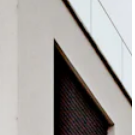
JONAS
CT
instagram
linkedin
|