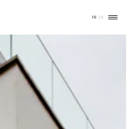
FR
DE
ÉDUCATION ET JEUNESSE
CULTURE
SPORT
PATRIMOINE ET RÉNOVATION
INDUSTRIE ET COMMERCE
HABITAT
URBANISME
CONCOURS
PUBLIC
50 ANS DE JONAS - 50 PROJETS
TOUS LES PROJETS
N & VISION
ES