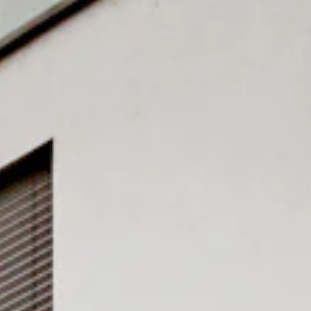
TEAM
JOBS@
CONTA
facebook
|