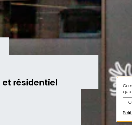
et résidentiel
Ce s
que 
TO
Poli