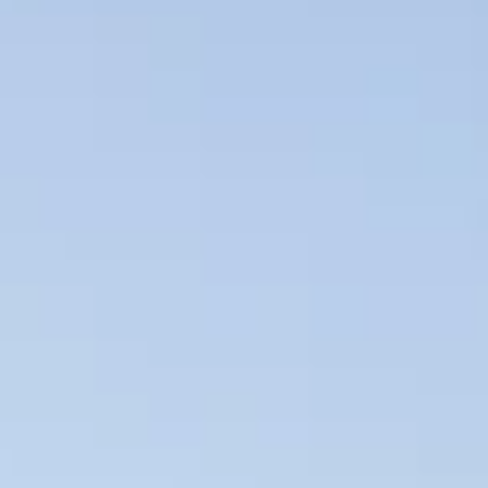
STORIES
TEAM
JOBS@JONAS
CONTACT
facebook
instagram
linkedin
|
|